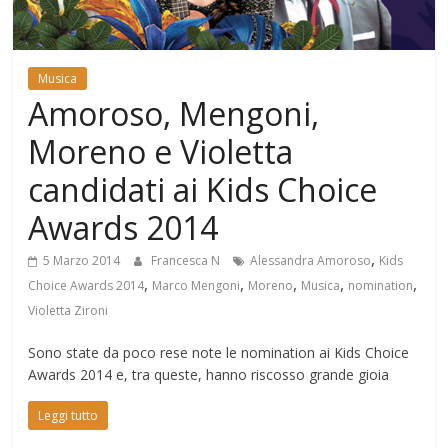
Mondo
Musica
Amoroso, Mengoni,
Moreno e Violetta
candidati ai Kids Choice
Awards 2014
,
5 Marzo 2014
Francesca N
Alessandra Amoroso
Kids
,
,
,
,
,
Choice Awards 2014
Marco Mengoni
Moreno
Musica
nomination
Violetta Zironi
Sono state da poco rese note le nomination ai Kids Choice
Awards 2014 e, tra queste, hanno riscosso grande gioia
Leggi tutto