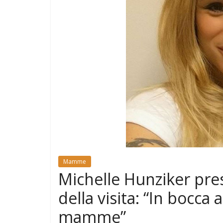
e
Mondo
Mamme
Michelle Hunziker pre
della visita: “In bocca 
mamme”