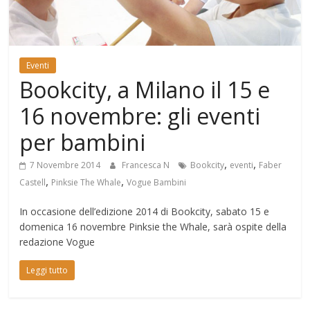
Mondo
Eventi
Bookcity, a Milano il 15 e
16 novembre: gli eventi
per bambini
,
,
7 Novembre 2014
Francesca N
Bookcity
eventi
Faber
,
,
Castell
Pinksie The Whale
Vogue Bambini
In occasione dell’edizione 2014 di Bookcity, sabato 15 e
domenica 16 novembre Pinksie the Whale, sarà ospite della
redazione Vogue
Leggi tutto