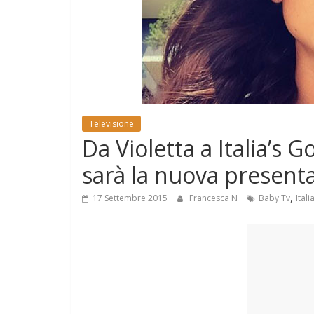
e
Mondo
Televisione
Da Violetta a Italia’s 
sarà la nuova presenta
,
17 Settembre 2015
Francesca N
Baby Tv
Itali