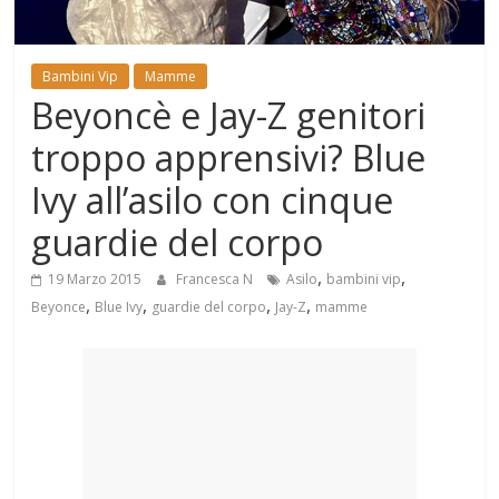
Mondo
Bambini Vip
Mamme
Beyoncè e Jay-Z genitori
troppo apprensivi? Blue
Ivy all’asilo con cinque
guardie del corpo
,
,
19 Marzo 2015
Francesca N
Asilo
bambini vip
,
,
,
,
Beyonce
Blue Ivy
guardie del corpo
Jay-Z
mamme