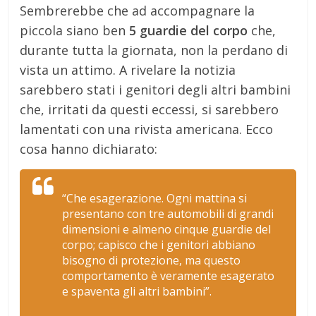
Sembrerebbe che ad accompagnare la
piccola siano ben
5 guardie del corpo
che,
durante tutta la giornata, non la perdano di
vista un attimo. A rivelare la notizia
sarebbero stati i genitori degli altri bambini
che, irritati da questi eccessi, si sarebbero
lamentati con una rivista americana. Ecco
cosa hanno dichiarato:
“Che esagerazione. Ogni mattina si
presentano con tre automobili di grandi
dimensioni e almeno cinque guardie del
corpo; capisco che i genitori abbiano
bisogno di protezione, ma questo
comportamento è veramente esagerato
e spaventa gli altri bambini”.