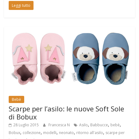
Leggi tutto
Bebè
Scarpe per l’asilo: le nuove Soft Sole
di Bobux
,
,
,
28 Luglio 2015
Francesca N
Asilo
Babbucce
bebè
,
,
,
,
,
Bobux
collezione
modelli
neonato
ritorno all'asilo
scarpe per