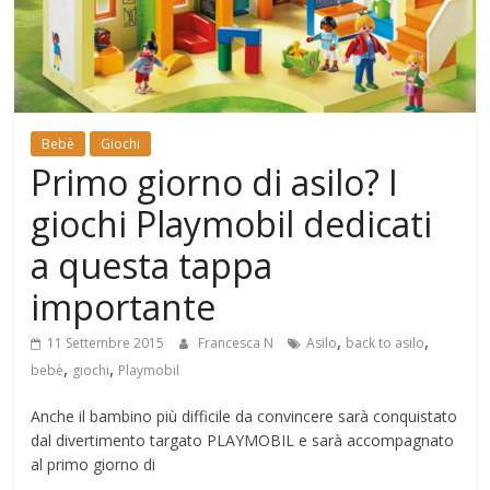
Mondo
Bebè
Giochi
Primo giorno di asilo? I
giochi Playmobil dedicati
a questa tappa
importante
,
,
11 Settembre 2015
Francesca N
Asilo
back to asilo
,
,
bebè
giochi
Playmobil
Anche il bambino più difficile da convincere sarà conquistato
dal divertimento targato PLAYMOBIL e sarà accompagnato
al primo giorno di