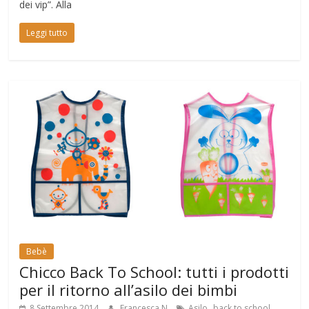
dei vip”. Alla
Leggi tutto
Bebè
Chicco Back To School: tutti i prodotti
per il ritorno all’asilo dei bimbi
,
8 Settembre 2014
Francesca N
Asilo
back to school