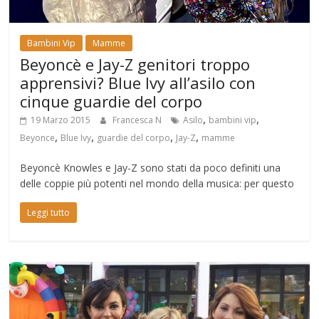
Bambini Vip
Mamme
Beyoncè e Jay-Z genitori troppo
apprensivi? Blue Ivy all’asilo con
cinque guardie del corpo
,
,
19 Marzo 2015
Francesca N
Asilo
bambini vip
,
,
,
,
Beyonce
Blue Ivy
guardie del corpo
Jay-Z
mamme
Beyoncè Knowles e Jay-Z sono stati da poco definiti una
delle coppie più potenti nel mondo della musica: per questo
Leggi tutto