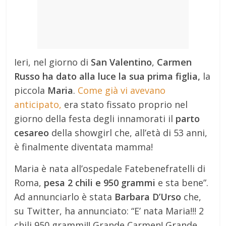
Ieri, nel giorno di
San Valentino
,
Carmen
Russo ha dato alla luce la sua prima figlia,
la
piccola
Maria
.
Come già vi avevano
anticipato,
era stato fissato proprio nel
giorno della festa degli innamorati il
parto
cesareo
della showgirl che, all’età di 53 anni,
è finalmente diventata mamma!
Maria è nata all’ospedale Fatebenefratelli di
Roma,
pesa 2 chili e 950 grammi
e sta bene”.
Ad annunciarlo è stata
Barbara D’Urso
che,
su Twitter, ha annunciato: “E’ nata Maria!!! 2
chili 950 grammi!! Grande Carmen! Grande