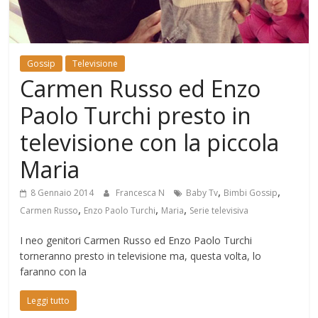
Mondo
Gossip
Televisione
Carmen Russo ed Enzo
Paolo Turchi presto in
televisione con la piccola
Maria
,
,
8 Gennaio 2014
Francesca N
Baby Tv
Bimbi Gossip
,
,
,
Carmen Russo
Enzo Paolo Turchi
Maria
Serie televisiva
I neo genitori Carmen Russo ed Enzo Paolo Turchi
torneranno presto in televisione ma, questa volta, lo
faranno con la
Leggi tutto