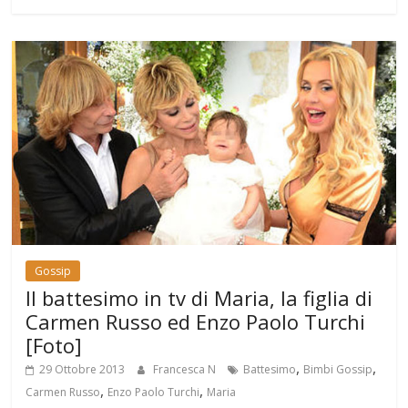
Gossip
Il battesimo in tv di Maria, la figlia di
Carmen Russo ed Enzo Paolo Turchi
[Foto]
,
,
29 Ottobre 2013
Francesca N
Battesimo
Bimbi Gossip
,
,
Carmen Russo
Enzo Paolo Turchi
Maria