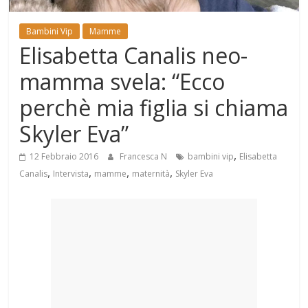
Mondo
Bambini Vip
Mamme
Elisabetta Canalis neo-
mamma svela: “Ecco
perchè mia figlia si chiama
Skyler Eva”
,
12 Febbraio 2016
Francesca N
bambini vip
Elisabetta
,
,
,
,
Canalis
Intervista
mamme
maternità
Skyler Eva