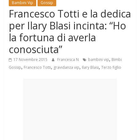
Mondo
Bambini Vip
Gossip
Francesco Totti e la dedica
per Ilary Blasi incinta: “Ho
la fortuna di averla
conosciuta”
,
17 Novembre 2015
Francesca N
bambini vip
Bimbi
,
,
,
,
Gossip
Francesco Totti
gravidanza vip
Ilary Blasi
Terzo figlio