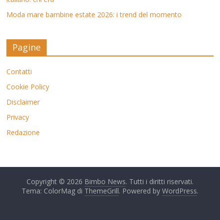
Moda mare bambine estate 2026: i trend del momento
Pagine
Contatti
Cookie Policy
Disclaimer
Privacy
Redazione
Copyright © 2026
Bimbo News
. Tutti i diritti riservati.
Tema: ColorMag di
ThemeGrill
. Powered by
WordPress
.