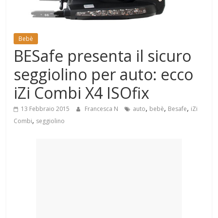
Mondo
Bebè
BESafe presenta il sicuro
seggiolino per auto: ecco
iZi Combi X4 ISOfix
,
,
,
13 Febbraio 2015
Francesca N
auto
bebè
Besafe
iZi
,
Combi
seggiolino