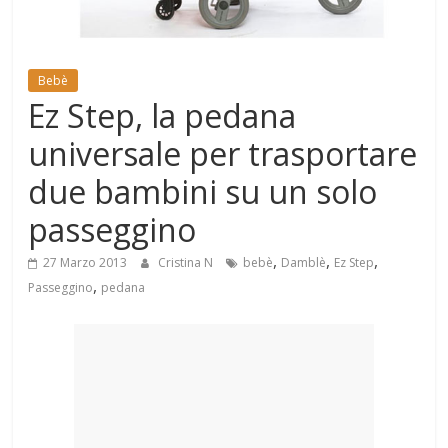
Mondo
Bebè
Ez Step, la pedana
universale per trasportare
due bambini su un solo
passeggino
,
,
,
27 Marzo 2013
Cristina N
bebè
Damblè
Ez Step
,
Passeggino
pedana