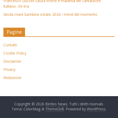
Francesco Guccini causa morte e malattia del cantautore
italiano: chi era
Moda mare bambine estate 2026: i trend del momento
Pagine
Contatti
Cookie Policy
Disclaimer
Privacy
Redazione
Copyright © 2026
Bimbo News
. Tutti i diritti riservati.
Tema: ColorMag di
ThemeGrill
. Powered by
WordPress
.