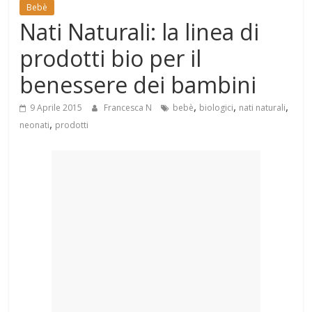
Mondo
Bebè
Nati Naturali: la linea di
prodotti bio per il
benessere dei bambini
,
,
,
9 Aprile 2015
Francesca N
bebè
biologici
nati naturali
,
neonati
prodotti