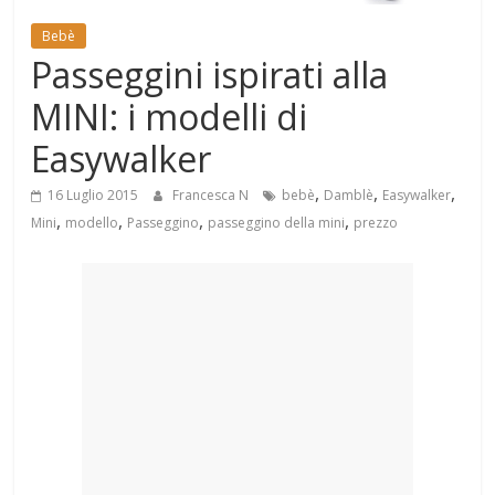
Mondo
Bebè
Passeggini ispirati alla
MINI: i modelli di
Easywalker
,
,
,
16 Luglio 2015
Francesca N
bebè
Damblè
Easywalker
,
,
,
,
Mini
modello
Passeggino
passeggino della mini
prezzo