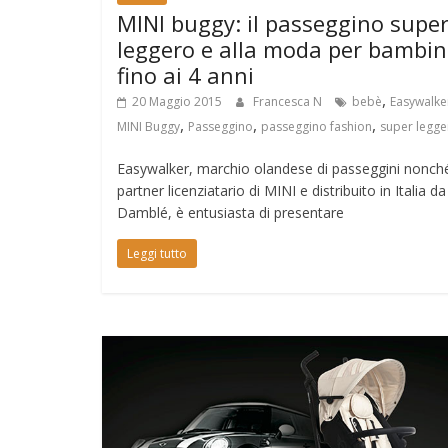
MINI buggy: il passeggino supe
leggero e alla moda per bambin
fino ai 4 anni
,
20 Maggio 2015
Francesca N
bebè
Easywalke
,
,
,
MINI Buggy
Passeggino
passeggino fashion
super legge
Easywalker, marchio olandese di passeggini nonch
partner licenziatario di MINI e distribuito in Italia da
Damblé, è entusiasta di presentare
Leggi tutto