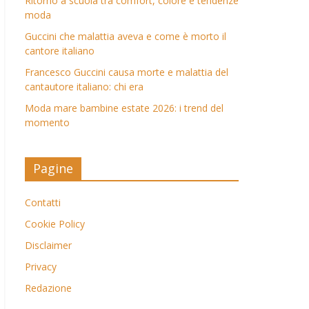
Ritorno a scuola tra comfort, colore e tendenze
moda
Guccini che malattia aveva e come è morto il
cantore italiano
Francesco Guccini causa morte e malattia del
cantautore italiano: chi era
Moda mare bambine estate 2026: i trend del
momento
Pagine
Contatti
Cookie Policy
Disclaimer
Privacy
Redazione