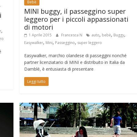
Bebè
r
MINI buggy, il passeggino super
i
leggero per i piccoli appassionati
di motori
,
r
,
,
,
1 Aprile 2015
Francesca N
auto
bebè
Buggy
ro
,
,
,
Easywalker
Mini
Passeggino
super leggero
é
Easywalker, marchio olandese di passeggini nonché
partner licenziatario di MINI e distribuito in Italia da
Damblé, è entusiasta di presentare
Leggi tutto