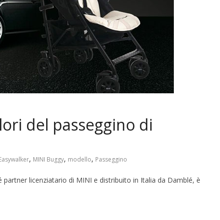
lori del passeggino di
,
,
,
Easywalker
MINI Buggy
modello
Passeggino
artner licenziatario di MINI e distribuito in Italia da Damblé, è