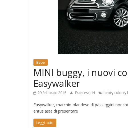
e
Mondo
Bebè
MINI buggy, i nuovi co
Easywalker
,
,
29 Febbraio 2016
Francesca N
bebè
colore
Easywalker, marchio olandese di passeggini nonché p
entusiasta di presentare
Leggi tutto