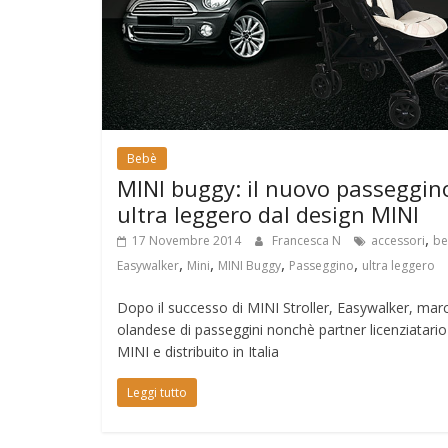
Bebè
MINI buggy: il nuovo passeggin
ultra leggero dal design MINI
,
17 Novembre 2014
Francesca N
accessori
be
,
,
,
,
Easywalker
Mini
MINI Buggy
Passeggino
ultra leggero
Dopo il successo di MINI Stroller, Easywalker, mar
olandese di passeggini nonchè partner licenziatario
MINI e distribuito in Italia
Leggi tutto