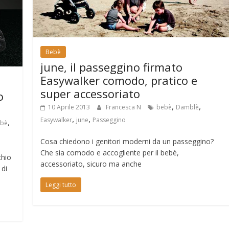
Bebè
june, il passeggino firmato
Easywalker comodo, pratico e
super accessoriato
o
,
,
10 Aprile 2013
Francesca N
bebè
Damblè
,
,
Easywalker
june
Passeggino
,
bè
Cosa chiedono i genitori moderni da un passeggino?
Che sia comodo e accogliente per il bebè,
chio
accessoriato, sicuro ma anche
 di
Leggi tutto