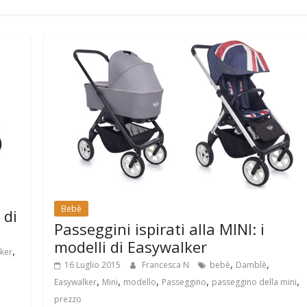
Bebè
 di
Passeggini ispirati alla MINI: i
modelli di Easywalker
,
ker
,
,
16 Luglio 2015
Francesca N
bebè
Damblè
,
,
,
,
,
Easywalker
Mini
modello
Passeggino
passeggino della mini
prezzo