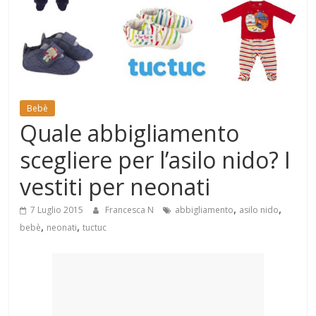
Mondo
Bebè
Quale abbigliamento
scegliere per l’asilo nido? I
vestiti per neonati
,
,
7 Luglio 2015
Francesca N
abbigliamento
asilo nido
,
,
bebè
neonati
tuctuc