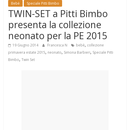
Mondo
Bebè
Speciale Pitti Bimbo
TWIN-SET a Pitti Bimbo
presenta la collezione
neonato per la PE 2015
,
19 Giugno 2014
Francesca N
bebè
collezione
,
,
,
primavera estate 2015
neonato
Simona Barbieri
Speciale Pitti
,
Bimbo
Twin Set