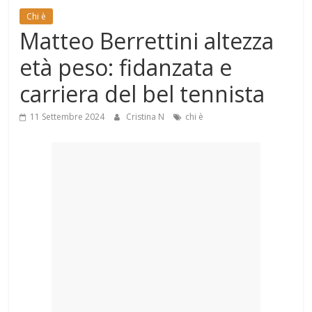
Mondo
Chi è
Matteo Berrettini altezza
età peso: fidanzata e
carriera del bel tennista
11 Settembre 2024
Cristina N
chi è