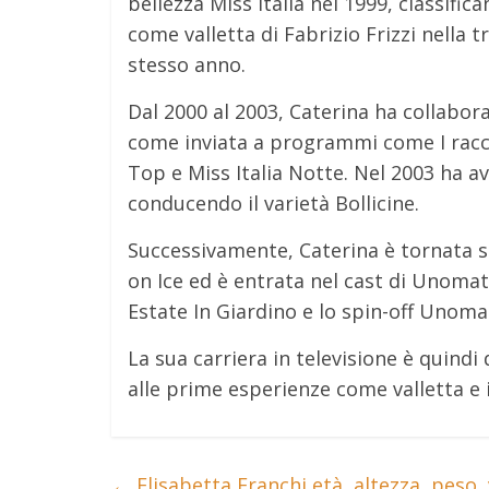
bellezza Miss Italia nel 1999, classifi
come valletta di Fabrizio Frizzi nella
stesso anno.
Dal 2000 al 2003, Caterina ha collabo
come inviata a programmi come I raccom
Top e Miss Italia Notte. Nel 2003 ha 
conducendo il varietà Bollicine.
Successivamente, Caterina è tornata 
on Ice ed è entrata nel cast di Unoma
Estate In Giardino e lo spin-off Unom
La sua carriera in televisione è quindi 
alle prime esperienze come valletta e in
←
Elisabetta Franchi età, altezza, peso, v