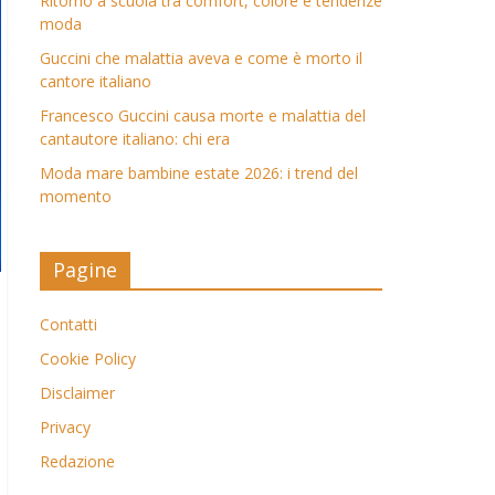
Ritorno a scuola tra comfort, colore e tendenze
moda
Guccini che malattia aveva e come è morto il
cantore italiano
Francesco Guccini causa morte e malattia del
cantautore italiano: chi era
Moda mare bambine estate 2026: i trend del
momento
Pagine
Contatti
Cookie Policy
Disclaimer
Privacy
Redazione