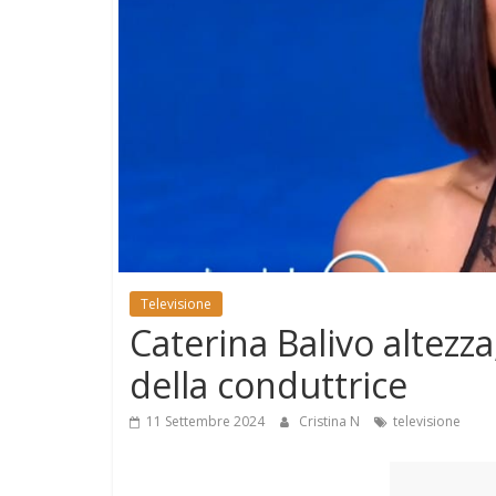
e
Mondo
Televisione
Caterina Balivo altezza
della conduttrice
11 Settembre 2024
Cristina N
televisione