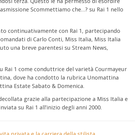
candosi terza. Questo le ha permesso di esordire
 trasmissione Scommettiamo che…? su Rai 1 nello
rato continuativamente con Rai 1, partecipando
andati di Carlo Conti, Miss Italia, Miss Italia
avuto una breve parentesi su Stream News,
su Rai 1 come conduttrice del varietà Courmayeur
ttina, dove ha condotto la rubrica Unomattina
attina Estate Sabato & Domenica.
decollata grazie alla partecipazione a Miss Italia e
viata su Rai 1 all’inizio degli anni 2000.
ita privata e la carriera della stilista