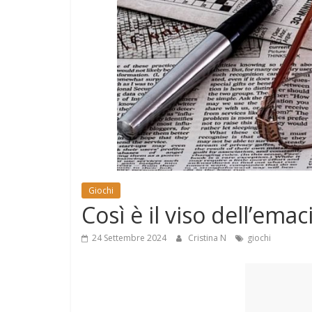
e
Mondo
Giochi
Così è il viso dell’ema
24 Settembre 2024
Cristina N
giochi