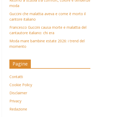
Ritorno a scuola tra comfort, colore e tendenze
moda
Guccini che malattia aveva e come è morto il
cantore italiano
Francesco Guccini causa morte e malattia del
cantautore italiano: chi era
Moda mare bambine estate 2026: i trend del
momento
Pagine
Contatti
Cookie Policy
Disclaimer
Privacy
Redazione