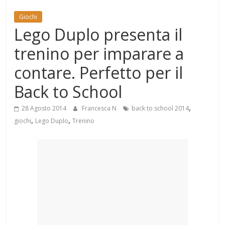
Mondo
Giochi
Lego Duplo presenta il
trenino per imparare a
contare. Perfetto per il
Back to School
,
28 Agosto 2014
Francesca N
back to school 2014
,
,
giochi
Lego Duplo
Trenino