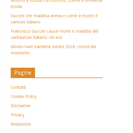
Ritorno a scuola tra comfort, colore e tendenze
moda
Guccini che malattia aveva e come è morto il
cantore italiano
Francesco Guccini causa morte e malattia del
cantautore italiano: chi era
Moda mare bambine estate 2026: i trend del
momento
Pagine
Contatti
Cookie Policy
Disclaimer
Privacy
Redazione