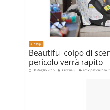
e
Mondo
Gossip
Beautiful colpo di scen
pericolo verrà rapito
10 Maggio 2016
Cristina N
anticipazioni beauti