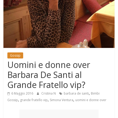
Mondo
Gossip
Uomini e donne over
Barbara De Santi al
Grande Fratello vip?
,
6 Maggio 2016
Cristina N
barbara de santi
Bimbi
,
,
,
Gossip
grande fratello vip
Simona Ventura
uomini e donne over