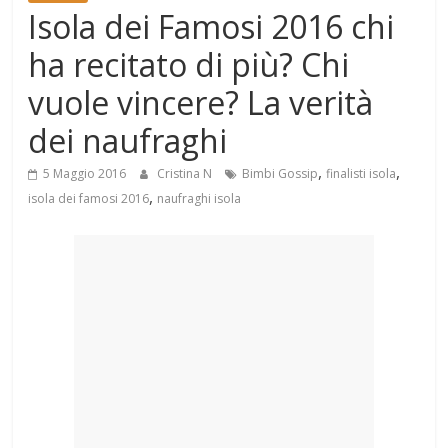
Mondo
Isola dei Famosi 2016 chi
ha recitato di più? Chi
vuole vincere? La verità
dei naufraghi
,
,
5 Maggio 2016
Cristina N
Bimbi Gossip
finalisti isola
,
isola dei famosi 2016
naufraghi isola