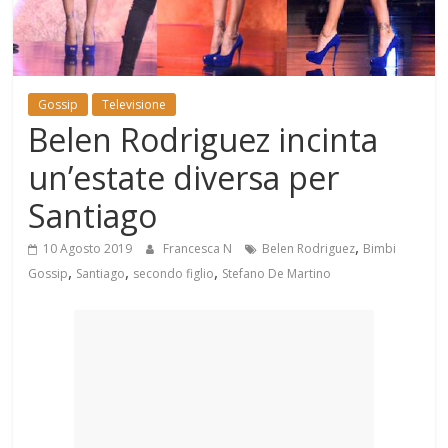
Mondo
Gossip
Televisione
Belen Rodriguez incinta
un’estate diversa per
Santiago
,
10 Agosto 2019
Francesca N
Belen Rodriguez
Bimbi
,
,
,
Gossip
Santiago
secondo figlio
Stefano De Martino