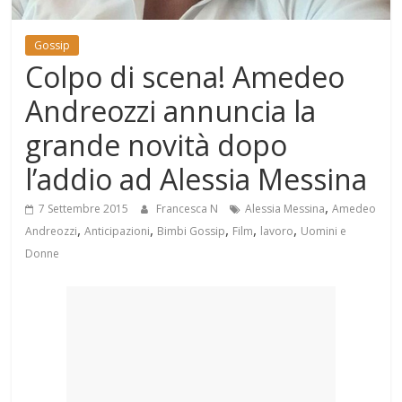
Mondo
Gossip
Colpo di scena! Amedeo
Andreozzi annuncia la
grande novità dopo
l’addio ad Alessia Messina
,
7 Settembre 2015
Francesca N
Alessia Messina
Amedeo
,
,
,
,
,
Andreozzi
Anticipazioni
Bimbi Gossip
Film
lavoro
Uomini e
Donne