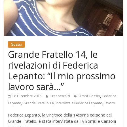
Mondo
Gossip
Grande Fratello 14, le
rivelazioni di Federica
Lepanto: “Il mio prossimo
lavoro sarà…”
,
16 Dicembre 2015
Francesca N
Bimbi Gossip
Federica
,
,
,
Lepanto
Grande Fratello 14
intervista a Federica Lepanto
lavoro
Federica Lepanto, la vincitrice della 14esima edizione del
Grande Fratello, è stata intervistata da Tv Sorrisi e Canzoni