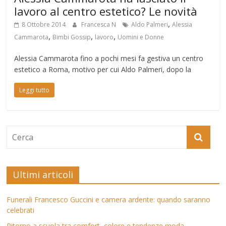
lavoro al centro estetico? Le novità
,
8 Ottobre 2014
Francesca N
Aldo Palmeri
Alessia
,
,
,
Cammarota
Bimbi Gossip
lavoro
Uomini e Donne
Alessia Cammarota fino a pochi mesi fa gestiva un centro
estetico a Roma, motivo per cui Aldo Palmeri, dopo la
Leggi tutto
Ultimi articoli
Funerali Francesco Guccini e camera ardente: quando saranno
celebrati
Ritorno a scuola tra comfort, colore e tendenze moda