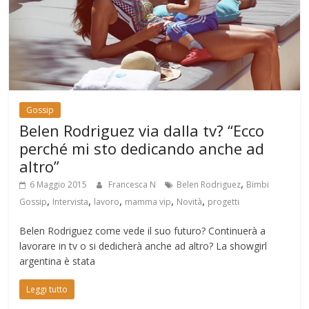
Gossip
Belen Rodriguez via dalla tv? “Ecco
perché mi sto dedicando anche ad
altro”
,
6 Maggio 2015
Francesca N
Belen Rodriguez
Bimbi
,
,
,
,
,
Gossip
Intervista
lavoro
mamma vip
Novità
progetti
Belen Rodriguez come vede il suo futuro? Continuerà a
lavorare in tv o si dedicherà anche ad altro? La showgirl
argentina è stata
Leggi tutto