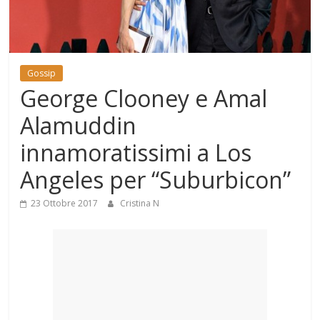
Mondo
Gossip
George Clooney e Amal
Alamuddin
innamoratissimi a Los
Angeles per “Suburbicon”
23 Ottobre 2017
Cristina N