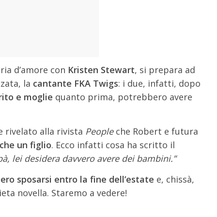
oria d’amore con
Kristen Stewart
, si prepara ad
nzata, la
cantante FKA Twigs
: i due, infatti, dopo
ito e moglie
quanto prima, potrebbero avere
 rivelato alla rivista
People
che Robert e futura
che un figlio
. Ecco infatti cosa ha scritto il
pà, lei desidera davvero avere dei bambini.”
ro sposarsi entro la fine dell’estate
e, chissà,
ieta novella. Staremo a vedere!