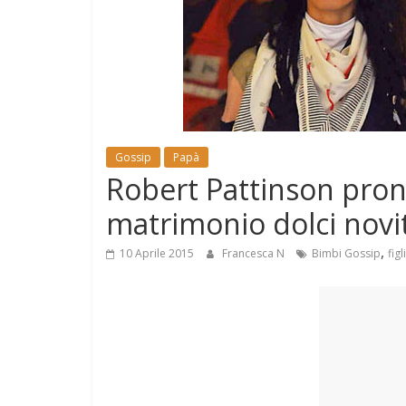
e
Mondo
Gossip
Papà
Robert Pattinson pron
matrimonio dolci novit
,
10 Aprile 2015
Francesca N
Bimbi Gossip
figl