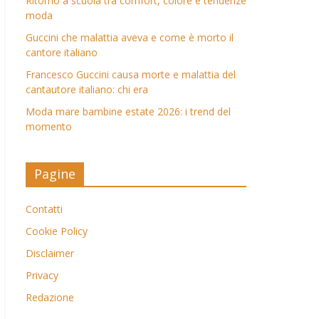
Ritorno a scuola tra comfort, colore e tendenze
moda
Guccini che malattia aveva e come è morto il
cantore italiano
Francesco Guccini causa morte e malattia del
cantautore italiano: chi era
Moda mare bambine estate 2026: i trend del
momento
Pagine
Contatti
Cookie Policy
Disclaimer
Privacy
Redazione