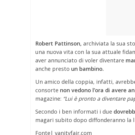
Robert Pattinson,
archiviata la sua st
una nuova vita con la sua attuale fida
aver annunciato di voler diventare
mar
anche presto
un bambino.
Un amico della coppia, infatti, avrebbe
consorte
non vedono l’ora di avere an
magazine:
“Lui è pronto a diventare pa
Secondo i ben informati i due
dovrebbe
magari subito dopo diffonderanno la l
Fonte| vanityfair.com