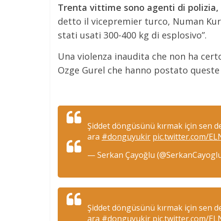
Trenta vittime sono agenti di polizia, 
detto il vicepremier turco, Numan Ku
stati usati 300-400 kg di esplosivo”.
Una violenza inaudita che non ha certo 
Ozge Gurel che hanno postato queste co
Şiddet döngüsünü kırmak için sen de 
ara
#donguyukir
pic.twitter.com/E
— Serkan Çayoğlu (@SerkanCayogl
Şiddet döngüsünü kırmak için sen de 
ara
#donguyukir
pic.twitter.com/E