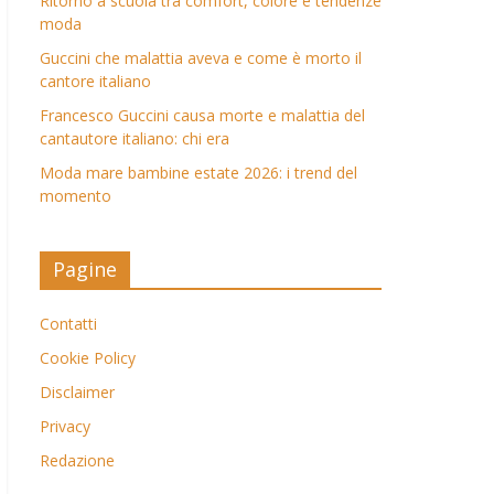
Ritorno a scuola tra comfort, colore e tendenze
moda
Guccini che malattia aveva e come è morto il
cantore italiano
Francesco Guccini causa morte e malattia del
cantautore italiano: chi era
Moda mare bambine estate 2026: i trend del
momento
Pagine
Contatti
Cookie Policy
Disclaimer
Privacy
Redazione