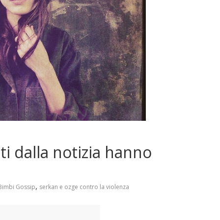
i dalla notizia hanno
,
Bimbi Gossip
serkan e ozge contro la violenza