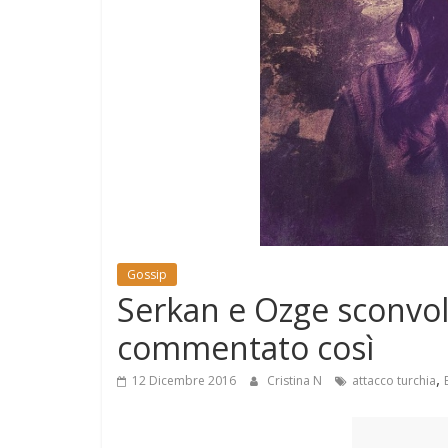
e
Mondo
Gossip
Serkan e Ozge sconvolt
commentato così
,
12 Dicembre 2016
Cristina N
attacco turchia