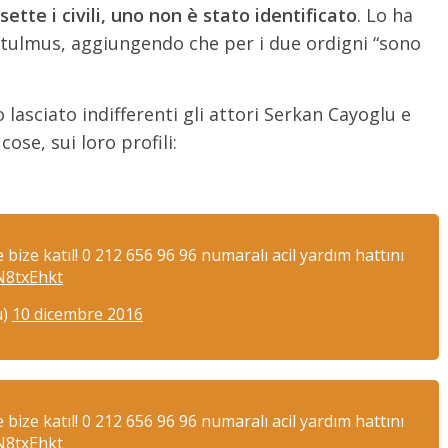
sette i civili, uno non è stato identificato
. Lo ha
rtulmus, aggiungendo che per i due ordigni “sono
lasciato indifferenti gli attori Serkan Cayoglu e
se, sui loro profili:
bize katıl! 0 212 656 96 96 numaralı acil yardım hattını
LN8txEhkt
u)
10 dicembre 2016
bize katıl! 0 212 656 96 96 numaralı acil yardım hattını
LN8txEhkt