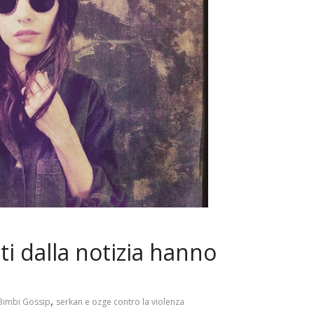
i dalla notizia hanno
,
Bimbi Gossip
serkan e ozge contro la violenza