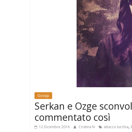
e
Mondo
Gossip
Serkan e Ozge sconvolt
commentato così
,
12 Dicembre 2016
Cristina N
attacco turchia