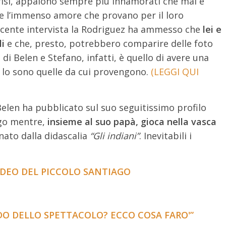
crisi, appaiono sempre più innamorati che mai e
 l’immenso amore che provano per il loro
recente intervista la Rodriguez ha ammesso che
lei e
li
e che, presto, potrebbero comparire delle foto
 di Belen e Stefano, infatti, è quello di avere una
o sono quelle da cui provengono.
(LEGGI QUI
Belen ha pubblicato sul suo seguitissimo profilo
go mentre,
insieme al suo papà, gioca nella vasca
nato dalla didascalia
“Gli indiani”
. Inevitabili i
VIDEO DEL PICCOLO SANTIAGO
NDO DELLO SPETTACOLO? ECCO COSA FARO'”