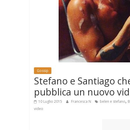
e
Mondo
Gossip
Stefano e Santiago che
pubblica un nuovo vide
,
10 Luglio 2015
Francesca N
belen e stefano
B
video