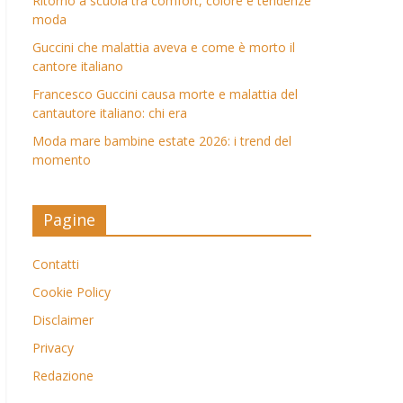
Ritorno a scuola tra comfort, colore e tendenze
moda
Guccini che malattia aveva e come è morto il
cantore italiano
Francesco Guccini causa morte e malattia del
cantautore italiano: chi era
Moda mare bambine estate 2026: i trend del
momento
Pagine
Contatti
Cookie Policy
Disclaimer
Privacy
Redazione