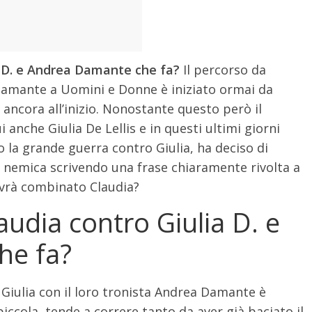
a D. e Andrea Damante che fa?
Il percorso da
 Damante a Uomini e Donne è iniziato ormai da
ancora all’inizio. Nonostante questo però il
i anche Giulia De Lellis e in questi ultimi giorni
o la grande guerra contro Giulia, ha deciso di
ua nemica scrivendo una frase chiaramente rivolta a
 avrà combinato Claudia?
udia contro Giulia D. e
he fa?
e Giulia con il loro tronista Andrea Damante è
iccola, tende a correre tanto da aver già baciato il