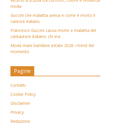
Ritorno a scuola tra comfort, colore e tendenze
moda
Guccini che malattia aveva e come è morto il
cantore italiano
Francesco Guccini causa morte e malattia del
cantautore italiano: chi era
Moda mare bambine estate 2026: i trend del
momento
Pagine
Contatti
Cookie Policy
Disclaimer
Privacy
Redazione