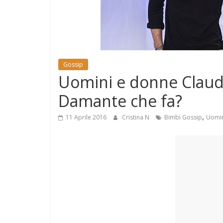
e
Mondo
Gossip
Uomini e donne Claudi
Damante che fa?
,
11 Aprile 2016
Cristina N
Bimbi Gossip
Uomin