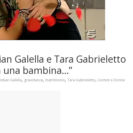
an Galella e Tara Gabrieletto
ià una bambina…”
,
,
,
,
istian Galella
gravidanza
matrimonio
Tara Gabrieletto
Uomini e Donne