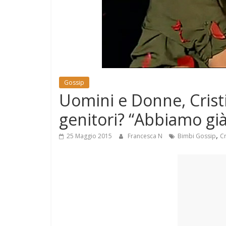
e
Mondo
Gossip
Uomini e Donne, Cristi
genitori? “Abbiamo g
,
25 Maggio 2015
Francesca N
Bimbi Gossip
Cr