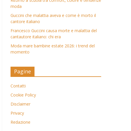
Ritorno a scuola tra comfort, colore e tendenze
moda
Guccini che malattia aveva e come è morto il
cantore italiano
Francesco Guccini causa morte e malattia del
cantautore italiano: chi era
Moda mare bambine estate 2026: i trend del
momento
Pagine
Contatti
Cookie Policy
Disclaimer
Privacy
Redazione