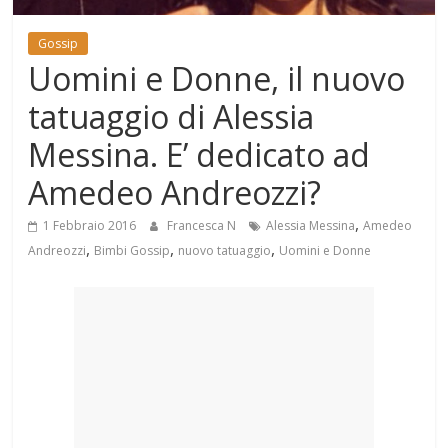
Mondo
Gossip
Uomini e Donne, il nuovo
tatuaggio di Alessia
Messina. E’ dedicato ad
Amedeo Andreozzi?
,
1 Febbraio 2016
Francesca N
Alessia Messina
Amedeo
,
,
,
Andreozzi
Bimbi Gossip
nuovo tatuaggio
Uomini e Donne