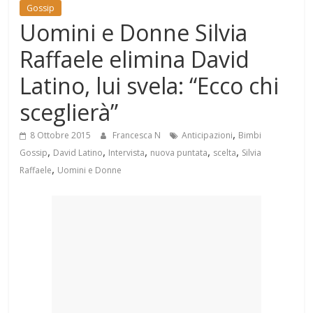
Mondo
Gossip
Uomini e Donne Silvia
Raffaele elimina David
Latino, lui svela: “Ecco chi
sceglierà”
,
8 Ottobre 2015
Francesca N
Anticipazioni
Bimbi
,
,
,
,
,
Gossip
David Latino
Intervista
nuova puntata
scelta
Silvia
,
Raffaele
Uomini e Donne