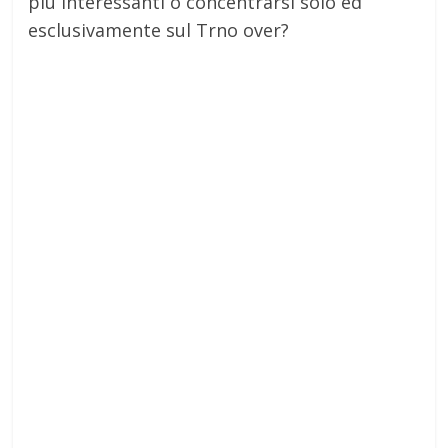
più interessanti o concentrarsi solo ed
esclusivamente sul Trno over?