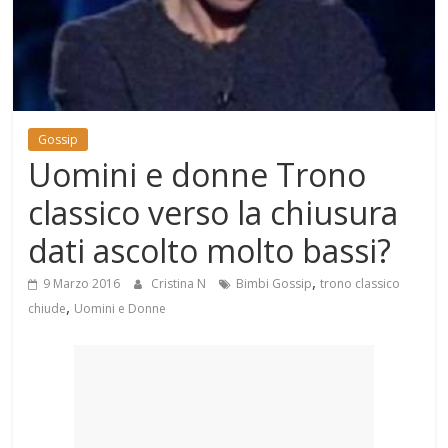
Mondo
Gossip
Uomini e donne Trono
classico verso la chiusura
dati ascolto molto bassi?
,
9 Marzo 2016
Cristina N
Bimbi Gossip
trono classico
,
chiude
Uomini e Donne