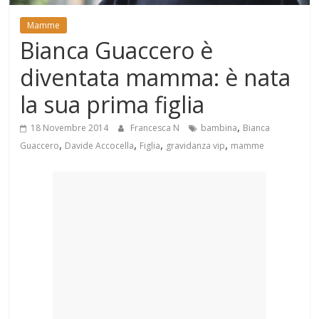
Mondo
Mamme
Bianca Guaccero è
diventata mamma: è nata
la sua prima figlia
,
18 Novembre 2014
Francesca N
bambina
Bianca
,
,
,
,
Guaccero
Davide Accocella
Figlia
gravidanza vip
mamme