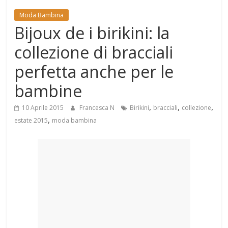
Mondo
Moda Bambina
Bijoux de i birikini: la
collezione di bracciali
perfetta anche per le
bambine
,
,
,
10 Aprile 2015
Francesca N
Birikini
bracciali
collezione
,
estate 2015
moda bambina