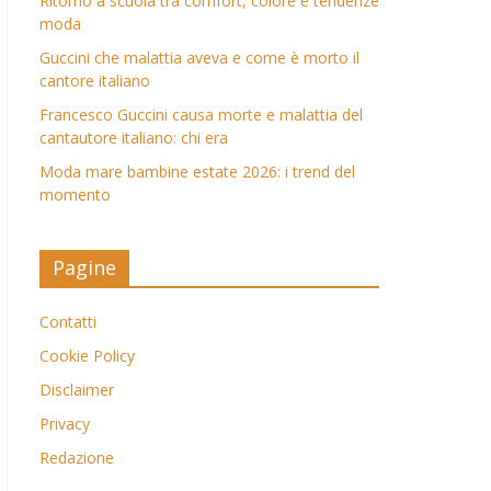
Ritorno a scuola tra comfort, colore e tendenze
moda
Guccini che malattia aveva e come è morto il
cantore italiano
Francesco Guccini causa morte e malattia del
cantautore italiano: chi era
Moda mare bambine estate 2026: i trend del
momento
Pagine
Contatti
Cookie Policy
Disclaimer
Privacy
Redazione