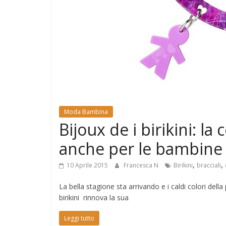
e
Mondo
Moda Bambina
Bijoux de i birikini: la
anche per le bambine
,
,
10 Aprile 2015
Francesca N
Birikini
bracciali
La bella stagione sta arrivando e i caldi colori del
birikini rinnova la sua
Leggi tutto