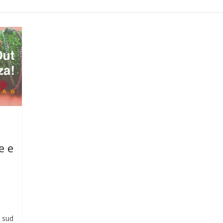
e e
e sud