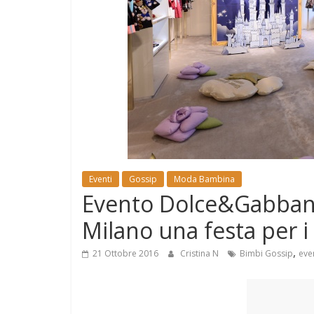
e
Mondo
Eventi
Gossip
Moda Bambina
Evento Dolce&Gabban
Milano una festa per i
,
21 Ottobre 2016
Cristina N
Bimbi Gossip
eve