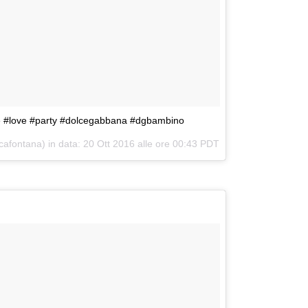
e #love #party #dolcegabbana #dgbambino
cafontana) in data:
20 Ott 2016 alle ore 00:43 PDT