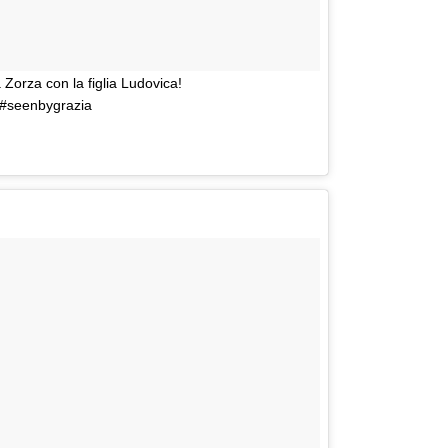
 Zorza con la figlia Ludovica!
#seenbygrazia
it) in data:
17 Ott 2016 alle ore 13:30 PDT