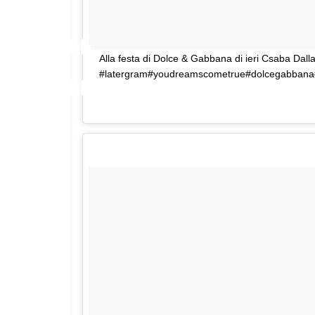
Alla festa di Dolce & Gabbana di ieri Csaba Dalla
#latergram#youdreamscometrue#dolcegabbana
Una foto pubblicata da grazia_it (@grazia_