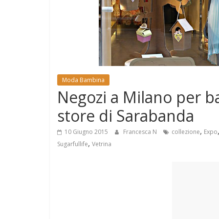
e
Mondo
Moda Bambina
Negozi a Milano per ba
store di Sarabanda
,
10 Giugno 2015
Francesca N
collezione
Expo
,
Sugarfullife
Vetrina