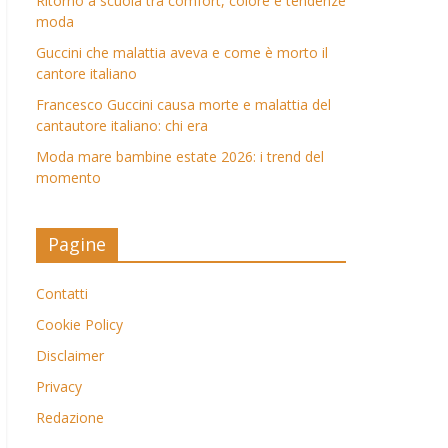
Ritorno a scuola tra comfort, colore e tendenze
moda
Guccini che malattia aveva e come è morto il
cantore italiano
Francesco Guccini causa morte e malattia del
cantautore italiano: chi era
Moda mare bambine estate 2026: i trend del
momento
Pagine
Contatti
Cookie Policy
Disclaimer
Privacy
Redazione