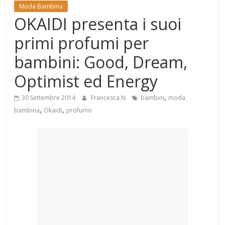
Mondo
Moda Bambina
OKAIDI presenta i suoi
primi profumi per
bambini: Good, Dream,
Optimist ed Energy
,
30 Settembre 2014
Francesca N
bambini
moda
,
,
bambina
Okaidi
profumo