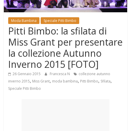
Mondo
Moda Bambina
Speciale Pitti Bimbo
Pitti Bimbo: la sfilata di
Miss Grant per presentare
la collezione Autunno
Inverno 2015 [FOTO]
26 Gennaio 2015
Francesca N
collezione autunno
,
,
,
,
,
inverno 2015
Miss Grant
moda bambina
Pitti Bimbo
Sfilata
Speciale Pitti Bimbo