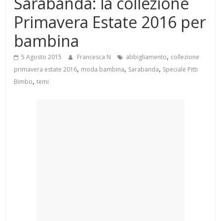
Sarabanda: la collezione
Mondo
Primavera Estate 2016 per
bambina
,
5 Agosto 2015
Francesca N
abbigliamento
collezione
,
,
,
primavera estate 2016
moda bambina
Sarabanda
Speciale Pitti
,
Bimbo
temi