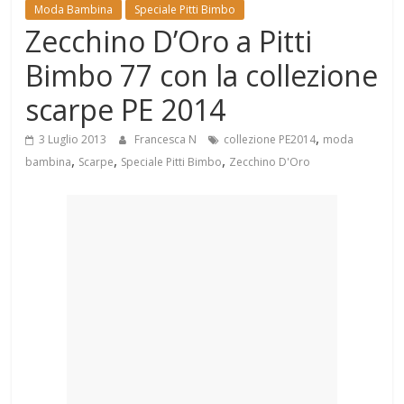
Mondo
Moda Bambina
Speciale Pitti Bimbo
Zecchino D’Oro a Pitti
Bimbo 77 con la collezione
scarpe PE 2014
,
3 Luglio 2013
Francesca N
collezione PE2014
moda
,
,
,
bambina
Scarpe
Speciale Pitti Bimbo
Zecchino D'Oro