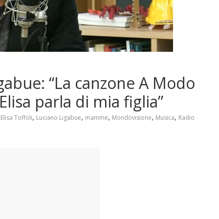
Ligabue: “La canzone A Modo
lisa parla di mia figlia”
,
,
,
,
,
,
Elisa Toffoli
Luciano Ligabue
mamme
Mondovisione
Musica
Radio