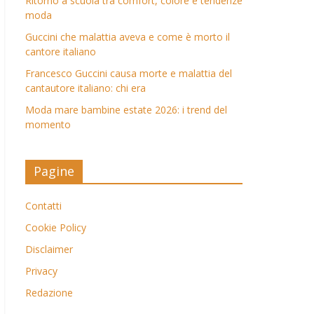
Ritorno a scuola tra comfort, colore e tendenze
moda
Guccini che malattia aveva e come è morto il
cantore italiano
Francesco Guccini causa morte e malattia del
cantautore italiano: chi era
Moda mare bambine estate 2026: i trend del
momento
Pagine
Contatti
Cookie Policy
Disclaimer
Privacy
Redazione