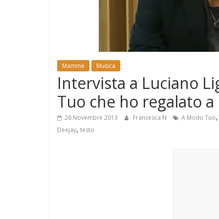
e
Mondo
Mamme
Musica
Intervista a Luciano 
Tuo che ho regalato a E
26 Novembre 2013
Francesca N
A Modo Tuo
,
Deejay
testo