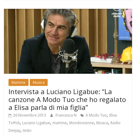
Mamme
Musica
Intervista a Luciano Ligabue: “La
canzone A Modo Tuo che ho regalato
a Elisa parla di mia figlia”
,
26 Novembre 2013
Francesca N
A Modo Tuo
Elisa
,
,
,
,
,
Toffoli
Luciano Ligabue
mamme
Mondovisione
Musica
Radio
,
Deejay
testo