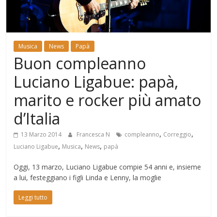
Mondo
Musica
News
Papà
Buon compleanno
Luciano Ligabue: papà,
marito e rocker più amato
d’Italia
,
,
13 Marzo 2014
Francesca N
compleanno
Correggio
,
,
,
Luciano Ligabue
Musica
News
papà
Oggi, 13 marzo, Luciano Ligabue compie 54 anni e, insieme
a lui, festeggiano i figli Linda e Lenny, la moglie
Leggi tutto