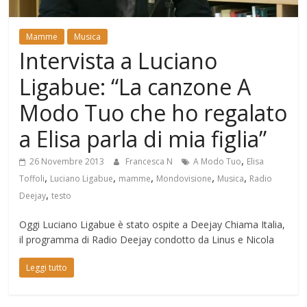
Mondo
Mamme
Musica
Intervista a Luciano
Ligabue: “La canzone A
Modo Tuo che ho regalato
a Elisa parla di mia figlia”
,
26 Novembre 2013
Francesca N
A Modo Tuo
Elisa
,
,
,
,
,
Toffoli
Luciano Ligabue
mamme
Mondovisione
Musica
Radio
,
Deejay
testo
Oggi Luciano Ligabue è stato ospite a Deejay Chiama Italia,
il programma di Radio Deejay condotto da Linus e Nicola
Leggi tutto