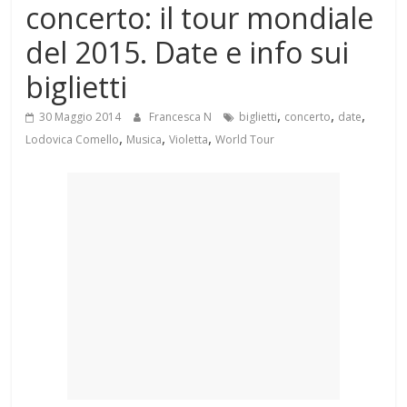
concerto: il tour mondiale
Mondo
del 2015. Date e info sui
biglietti
,
,
,
30 Maggio 2014
Francesca N
biglietti
concerto
date
,
,
,
Lodovica Comello
Musica
Violetta
World Tour